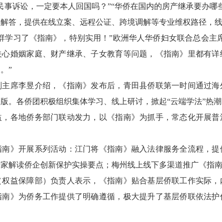
事诉讼，一定要本人回国吗？”“华侨在国内的房产继承要办哪些
心解答，提供在线立案、远程公证、跨境调解等专业维权路径，
学习了《指南》，特别实用！”欧洲华人华侨妇女联合总会主席
关心婚姻家庭、财产继承、子女教育等问题，《指南》里都有详
。”
席李昱介绍，《指南》发布后，青田县侨联第一时间通过海
版。各侨团积极组织集体学习、线上研讨，掀起“云端学法”热潮
各地侨务部门联动发力，以《指南》为抓手，常态化开展普
》开展系列活动：江门将《指南》融入法律服务全流程，提
专家解读侨企创新保护实操要点；梅州线上线下多渠道推广《指
益保障部）负责人表示，《指南》贴合基层侨联工作实际，
指南》为侨务工作提供了明确遵循，极大提升了基层侨联依法护