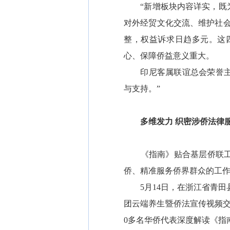
“新增板块内容详实，既为
对外经贸文化交流、维护社
整，权益诉求日趋多元。这
心、保障侨益意义重大。
印尼客属联谊总会荣誉主席
与支持。”
多维发力 织密涉侨法律
《指南》贴合基层侨联工作
侨、精准服务侨界群众的工
5月14日，在浙江省青田县
团云端养生暨侨法宣传视频
0多名华侨代表深度解读《指