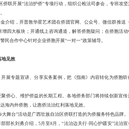
区侨联开展“法治护侨”专项行动，组织公检法司参会，专班攻坚
境。
介绍，开普敦华星艺术团在侨团官网、公众号、微信群推送《
解新增四大板块；开通线上咨询通道，解答侨胞疑问；在侨胞活动
警民合作中心针对企业侨胞开展“一对一”政策辅导。
落地见效
展专题宣讲、分享实务案例，把《指南》内容转化为侨胞听
。
侨心、维护侨益的长期工程。各地侨务部门将持续创新宣传
触达海内外侨胞，让惠侨法治红利落地见效。
乡大舞台”活动是广西壮族自治区侨联打造的为侨服务特色品牌。
部部长刘勇介绍，5月至8月，“法治边关行·同心护疆安”法治