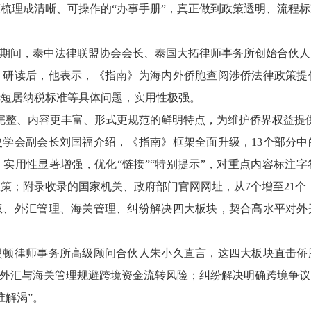
梳理成清晰、可操作的“办事手册”，真正做到政策透明、流程
期间，泰中法律联盟协会会长、泰国大拓律师事务所创始合伙人
。研读后，他表示，《指南》为海内外侨胞查阅涉侨法律政策提
华短居纳税标准等具体问题，实用性极强。
整、内容更丰富、形式更规范的鲜明特点，为维护侨界权益提供
学会副会长刘国福介绍，《指南》框架全面升级，13个部分中
实用性显著增强，优化“链接”“特别提示”，对重点内容标注
策；附录收录的国家机关、政府部门官网网址，从7个增至21个
外汇管理、海关管理、纠纷解决四大板块，契合高水平对外
律师事务所高级顾问合伙人朱小久直言，这四大板块直击侨
；外汇与海关管理规避跨境资金流转风险；纠纷解决明确跨境争
准解渴”。