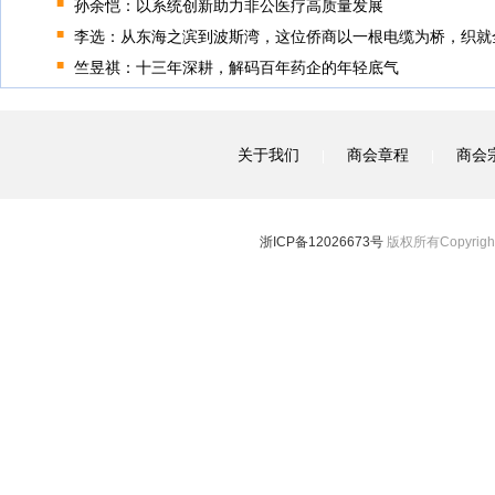
孙余恺：以系统创新助力非公医疗高质量发展
李选：从东海之滨到波斯湾，这位侨商以一根电缆为桥，织就
竺昱祺：十三年深耕，解码百年药企的年轻底气
关于我们
商会章程
商会
|
|
浙ICP备12026673号
版权所有Copyright 