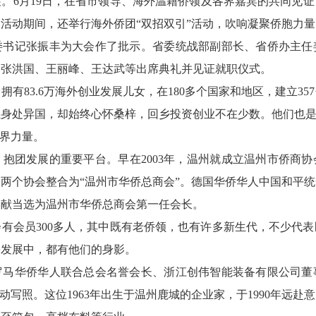
6月19日，在省市领导、海外温籍侨领及各界嘉宾的共同见证
活动期间，还举行海外侨团“双招双引”活动，吹响凝聚侨胞力
记张振丰为大会作了批示。省委统战部副部长、省侨办主任
、张洪国、王丽峰、王达武等出席典礼并见证就职仪式。
83.6万海外创业发展儿女，在180多个国家和地区，建立35
身处异国，却始终心怀桑梓，回乡投资创业不在少数。他们也是
侨界力量。
团发展的重要平台。早在2003年，温州就成立温州市侨商协
年，两个协会整合为“温州市华侨总商会”。德国华侨华人中国和平
定献当选为温州市华侨总商会第一任会长。
会员300多人，其中既有老侨领，也有许多新生代，不少代表
乡发展中，都有他们的身影。
华侨华人联合总会名誉会长、浙江创伟智能装备有限公司董
动写照。这位1963年出生于温州鹿城的企业家，于1990年远