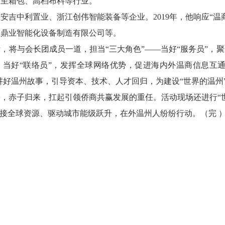
展至箱包、高档布料等行业。
安吉中利置业、浙江创伟智能装备等企业。2019年，他响应“温
江鼎业智能化设备制造有限公司等。
将与会长团成员一道，担当“三大角色”——当好“服务员”，聚
；当好“联络员”，发挥全球网络优势，促进海内外温商信息互
界讲好温州故事，引导资本、技术、人才回归，为建设“世界的温州
赤子归来，扛起引领侨商共赢发展的重任。活动现场还进行“世
链接全球资源、驱动城市能级跃升，在外温州人纷纷行动。（完 