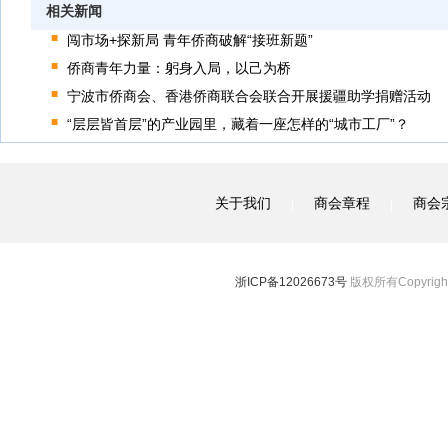
相关新闻
闯市场+探新局 青年侨商破解“接班新题”
侨商青年力量：躬身入局，以己为桥
宁波市侨商会、香港侨商联合会联合开展援疆助学捐赠活动
“层层皆首层”的产业园里，藏着一座怎样的“城市工厂”？
关于我们
商会章程
商会
|
|
浙ICP备12026673号
版权所有Copyright 